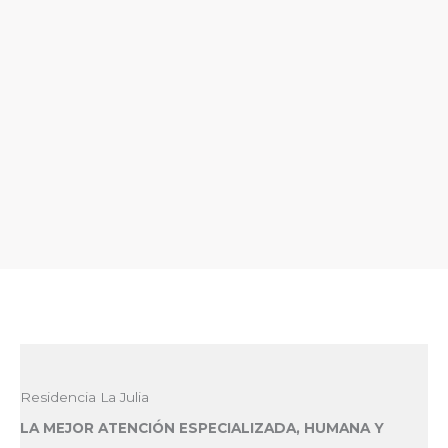
Ir
al
contenido
Residencias Tercera Edad
Residencia La Julia
LA MEJOR ATENCIÓN ESPECIALIZADA, HUMANA Y